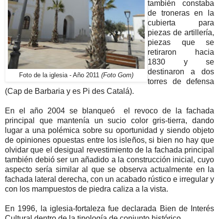
también constaba
de troneras en la
cubierta para
piezas de artillería,
piezas que se
retiraron hacia
1830 y se
destinaron a dos
Foto de la iglesia - Año 2011
(Foto Gom)
torres de defensa
(Cap de Barbaria y es Pi des Catalá).
En el año 2004 se blanqueó
el revoco de la fachada
principal que mantenía un sucio color gris-tierra, dando
lugar a una polémica sobre su oportunidad y siendo objeto
de opiniones opuestas entre los isleños, si bien no hay que
olvidar que el desigual revestimiento de la fachada principal
también debió ser un añadido a la construcción inicial, cuyo
aspecto sería similar al que se observa actualmente en la
fachada lateral derecha, con un acabado rústico e irregular y
con los mampuestos de piedra caliza a la vista.
En 1996, la iglesia-fortaleza fue declarada Bien de Interés
Cultural dentro de la tipología de conjunto histórico.