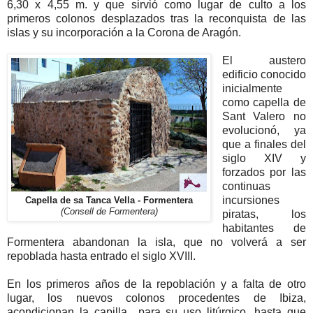
6,30 x 4,55 m. y que sirvió como lugar de culto a los
primeros colonos desplazados tras la reconquista de las
islas y su incorporación a la Corona de Aragón.
El austero
edificio conocido
inicialmente
como capella de
Sant Valero no
evolucionó, ya
que a finales del
siglo XIV y
forzados por las
continuas
incursiones
Capella de sa Tanca Vella - Formentera
(Consell de Formentera)
piratas, los
habitantes de
Formentera abandonan la isla, que no volverá a ser
repoblada hasta entrado el siglo XVIII.
En los primeros años de la repoblación y a falta de otro
lugar, los nuevos colonos procedentes de Ibiza,
acondicionan la capilla para su uso litúrgico, hasta que