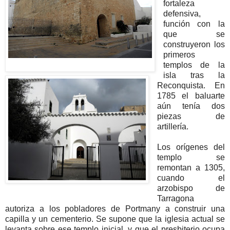
fortaleza
defensiva,
función con la
que se
construyeron los
primeros
templos de la
isla tras la
Reconquista. En
1785 el baluarte
aún tenía dos
piezas de
artillería.
Los orígenes del
templo se
remontan a 1305,
cuando el
arzobispo de
Tarragona
autoriza a los pobladores de Portmany a construir una
capilla y un cementerio. Se
supone que la iglesia actual se
levanta sobre ese templo inicial, y que el presbiterio ocupa