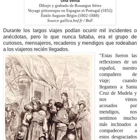
Una venta
Dibujo y grabado de Rouargue fréres
Voyage pittoresque en Espagne et Portugal (1852)
Émile Auguste Bégin (1802-1888)
Source gallica.bnf.fr / BnF.
Durante los largos viajes podían ocurrir mil incidentes o
anécdotas, pero lo que nunca faltaba, era el grupo de
curiosos, mensajeros, recaderos y mendigos que rodeaban
a los viajeros recién llegados.
"Estas fueron las
reflexiones de un
español, nuestro
compañero de
viaje; cuando
llegamos a Santa
Cruz de Mudela y
nos vimos
acosados por
mendigos, nos
sentimos mucho
más inclinados a
compadecer a
estos desgraciados