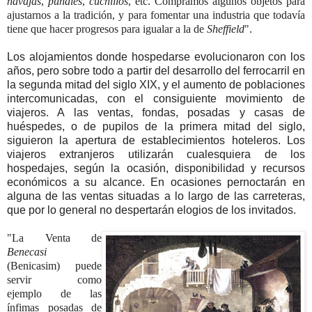
navajas
,
puñales
,
cuchillos
, etc. Compramos algunos objetos para
ajustarnos a la tradición, y para fomentar una industria que todavía
tiene que hacer progresos para igualar a la de
Sheffield
".
Los alojamientos donde hospedarse evolucionaron con los
años, pero sobre todo a partir del desarrollo del ferrocarril en
la segunda mitad del siglo XIX, y el aumento de poblaciones
intercomunicadas, con el consiguiente movimiento de
viajeros. A las ventas, fondas, posadas y casas de
huéspedes, o de pupilos de la primera mitad del siglo,
siguieron la apertura de establecimientos hoteleros. Los
viajeros extranjeros utilizarán cualesquiera de los
hospedajes, según la ocasión, disponibilidad y recursos
económicos a su alcance. En ocasiones pernoctarán en
alguna de las ventas situadas a lo largo de las carreteras,
que por lo general no despertarán elogios de los invitados.
"La Venta de
Benecasi
(Benicasim) puede
servir como
ejemplo
de las
ínfimas posadas de