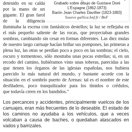
detenido en su caída
Grabado sobre dibujo de Gustave Doré
L'Espagne (1862-1873)
por la mano de un
Barón Jean Charles Davillier (1823-1883)
gigante. El gran farol
Source gallica.bnf.fr / BnF
de la diligencia
iluminaba la escena con fantásticos destellos; la luz se reflejaba en
el más pequeño saliente de las rocas, que proyectaban grandes
sombras, cambiando sin cesar en formas diferentes.
Las diez mulas
de nuestro largo carruaje hacían brillar sus pompones, las primeras a
plena luz, las otras se perdían poco a poco en las sombras; el cielo,
oscuro
y tormentoso, sólo mostraba unas pocas estrellas; si, en un
recodo del camino, hubiéramos visto
unas toberas, parecidas a las
que tienen los órganos de las iglesias españolas, nos hubiera
parecido lo más natural
del mundo, y bastante acorde con la
situación en el sombrío puerto de Arenas:
tal es el nombre de este
desfiladero, poco tranquilizador para los tímidos o crédulos,
que
todavía creen en los bandidos."
Los percances y accidentes, principalmente vuelcos de los
carruajes, eran más frecuentes de lo deseable. El estado de
los caminos no ayudaba a los vehículos, que a veces
volcaban a causa de baches, o quedaban atascados en
vados y barrizales.