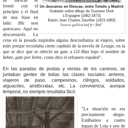
de Illescas se
formó con el
Un descanso en Illescas, entre Toledo y Madrid
principio y el final
Grabado sobre dibujo de Gustave Doré
L'Espagne (1862-1873)
de una frase en
Barón Jean Charles Davillier (1823-1883)
latín:
Illic non
Source gallica.bnf.fr / BnF
quiescass: Aquí no
descansarás
. La
cena en la posada inspiraba alguna desconfianza al viajero, sobre
todo porque recordaba cierto capítulo de la novela de
Lesage
, en la
que se dice que se ofreció un gato a
Gil Blas
bajo el nombre de
liebre,
gato por liebre
, como dice el refranero español".
En las paradas de postas y ventas de los caminos, se
juntaban gentes de todas las clases sociales: arrieros,
viajeros de paso, campesinos, clérigos, soldados,
alguaciles, aristócratas, etc. La convivencia, aunque
temporal, no siempre resultaba fácil.
"La situación no era
precisamente alegre.
Estábamos
a cuatro
leguas de Loja y seis de