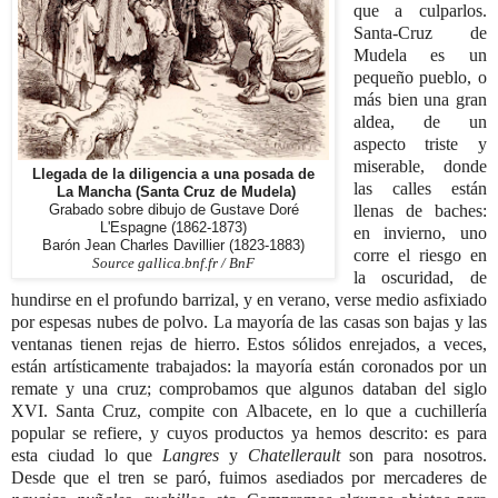
que a culparlos.
Santa-Cruz de
Mudela es un
pequeño pueblo, o
más bien una gran
aldea, de un
aspecto triste y
miserable, donde
Llegada de la diligencia a una posada de
las calles están
La Mancha (Santa Cruz de Mudela)
llenas de baches:
Grabado sobre dibujo de Gustave Doré
L'Espagne (1862-1873)
en invierno, uno
Barón Jean Charles Davillier (1823-1883)
corre el riesgo en
Source gallica.bnf.fr / BnF
la oscuridad, de
hundirse en el profundo barrizal, y en verano, verse medio asfixiado
por espesas nubes de polvo. La mayoría de las casas son bajas y las
ventanas tienen rejas de hierro. Estos sólidos enrejados, a veces,
están artísticamente trabajados: la mayoría están coronados por un
remate y una cruz; comprobamos que algunos databan del siglo
XVI. Santa Cruz, compite con Albacete, en lo que a cuchillería
popular se refiere, y cuyos productos ya hemos descrito: es para
esta ciudad lo que
Langres
y
Chatellerault
son para nosotros.
Desde que el tren se paró, fuimos asediados por mercaderes de