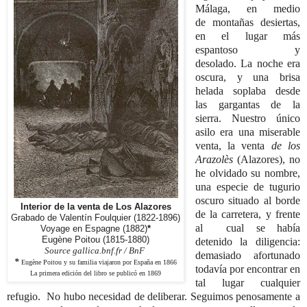
Málaga, en medio
de
montañas desiertas,
en el lugar más
espantoso y
desolado.
La noche era
oscura, y una brisa
helada soplaba desde
las gargantas de
la
sierra. Nuestro único
asilo era una miserable
venta, la venta
de los
Arazolès
(Alazores), no
he olvidado su nombre,
una especie de tugurio
oscuro
situado al borde
Interior de la venta de Los Alazores
de la carretera, y frente
Grabado de Valentín Foulquier (1822-1896)
al cual se había
Voyage en Espagne (1882)
*
Eugène Poitou (1815-1880)
detenido la diligencia:
Source gallica.bnf.fr / BnF
demasiado afortunado
*
Eugène Poitou y su familia viajaron por España en 1866
todavía por encontrar en
La primera edición del libro se publicó en 1869
tal lugar cualquier
refugio. No hubo necesidad de deliberar. Seguimos penosamente a