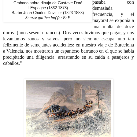
pasaba con
Grabado sobre dibujo de Gustave Doré
demasiada
L'Espagne (1862-1873)
Barón Jean Charles Davillier (1823-1883)
frecuencia, y el
Source gallica.bnf.fr / BnF.
mayoral se exponía a
una multa de doce
duros
(unos sesenta francos). Dos veces tuvimos que pagar,
y nos
levantamos sanos y salvos; pero no siempre escapa uno tan
felizmente de semejantes accidentes: en
nuestro viaje de Barcelona
a Valencia, nos mostraron un espantoso barranco en el que se había
precipitado una diligencia, arrastrando en su caída a pasajeros y
caballos."