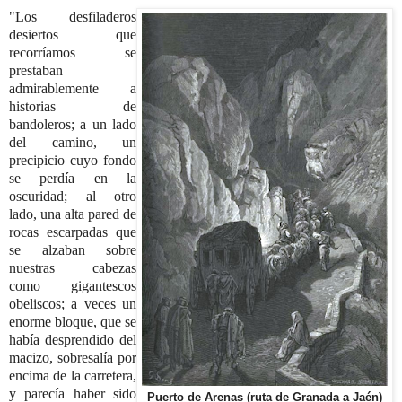
"Los desfiladeros
desiertos que
recorríamos se
prestaban
admirablemente a
historias de
bandoleros; a un lado
del camino, un
precipicio cuyo fondo
se perdía en la
oscuridad; al otro
lado, una alta pared de
rocas escarpadas que
se alzaban sobre
nuestras cabezas
como gigantescos
obeliscos; a veces un
enorme bloque, que se
había desprendido del
macizo, sobresalía por
encima de la carretera,
y parecía haber sido
Puerto de Arenas (ruta de Granada a Jaén)