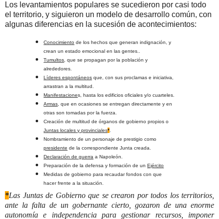
Los levantamientos populares se sucedieron por casi todo
el territorio, y siguieron un modelo de desarrollo común, con
algunas diferencias en la sucesión de acontecimientos:
Conocimiento
de los hechos que generan indignación, y
crean un estado emocional en las gentes..
Tumultos
, que se propagan por la población y
alrededores.
Líderes espontáneos
que, con sus proclamas e iniciativa,
arrastran a la multitud.
Manifestacione
s, hasta los edificios oficiales y/o cuarteles.
Armas
, que en ocasiones se entregan directamente y en
otras son tomadas por la fuerza.
Creación de multitud de órganos de gobierno propios o
Juntas locales y provinciales
*
.
Nombramiento de un personaje de prestigio como
presidente
de la correspondiente Junta creada.
Declaración de guerra
a Napoleón.
Preparación de la defensa y formación de un
Ejército
Medidas de gobierno para recaudar fondos con que
hacer frente a la situación.
*
Las Juntas de Gobierno que se crearon por todos los territorios,
ante la falta de un gobernante cierto, gozaron de una enorme
autonomía e independencia para gestionar recursos, imponer