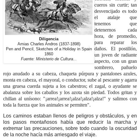
cueros sin curtir; tan
desvencijado es todo
el atalaje que
tenemos que
detenernos cada
hora, de promedio,
Diligencia
para reparar los
Amias Charles Andros (1837-1898)
daños. El postillón,
Pen and Pencil, Sketches of a Holiday in Spain
1860
un joven de radiante
Fuente: Ministerio de Cultura...
aspecto, con un gran
sombrero, pañuelo
rojo anudado a su cabeza, chaqueta púrpura y pantalones azules,
monta en cabeza, el mayoral, o conductor, sube al pescante y agarra
una gruesa cuerda sujeta a los cabestros; el zagal, o ayudante se
abalanza sobre los caballos y los azota sin piedad. Todos gritan y
chillan al unísono: "¡arrea!¡arrea!¡alza!¡alza!¡alza!" y salimos con
toda la fuerza que los animales se permiten".
Los caminos estaban llenos de peligros y obstáculos, y en
los pasos montañosos había que reducir la marcha y
extremar las precauciones, sobre todo cuando la oscuridad
de la noche hacía más arriesgado el viaje.