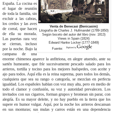
España. La cocina es
el lugar de reunión
de toda la familia, sin
excluir a las cabras,
los cerdos y las aves
Venta de Benecasi (Benicasim)
de corral, que hacen
Litografía de Charles J. Hullmandel (1789-1850)
de ella su morada.
Según boceto del autor del libro (nov. 1813)
Las puertas rara vez
Views in Spain (1824)
Edward Hanke Locker (1777-1849)
se cierran, incluso
por la noche. Bajo la
Fuente:
campana de una
enorme chimenea aparece la anfitriona, en alegre atuendo, ante su
sartén humeante, que fríe sucesivamente pescado salado para los
arrieros, tortilla y tocino para los mejores huéspedes, con aceite y
ajo para todos. Aquí ella es la reina suprema, pues todos los demás,
cualquiera que sea su rango o categoría, se mezclan en perfecta
igualdad. Los españoles hablan con voz muy alta, pero en medio de
todo el clamor y confusión, su voz y autoridad prevalecen. Los
invitados con sus cigarros, forman grupos y bromean sin parar, con
alegría. Es su mayor deleite, y no hay pueblo en la tierra que los
supere en humor vulgar. Aquí, por la noche los arrieros descansan
en sus monturas; sus mulas y carros están en una dependencia