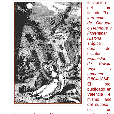
Ilustración
del libro
titulado "
Los
terremotos
de Orihuela
o Henrique y
Florentina:
Historia
Trágica
",
obra del
escritor
Estanislao
de Kotska
Vayo y
Lamarca
(1804-1864)
El libro,
publicado en
Valencia el
mismo año
del suceso ,
es un