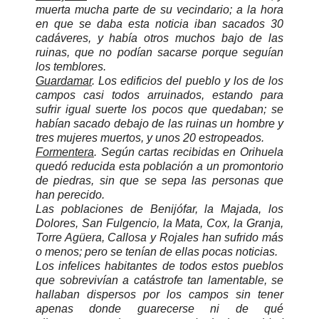
muerta mucha parte de su vecindario; a la hora
en que se daba esta noticia iban sacados 30
cadáveres, y había otros muchos bajo de las
ruinas, que no podían sacarse porque seguían
los temblores.
Guardamar
. Los edificios del pueblo y los de los
campos casi todos arruinados, estando para
sufrir igual suerte los pocos que quedaban; se
habían sacado debajo de las ruinas un hombre y
tres mujeres muertos, y unos 20 estropeados.
Formentera
. Según cartas recibidas en Orihuela
quedó reducida esta población a un promontorio
de piedras, sin que se sepa las personas que
han perecido.
Las poblaciones de Benijófar, la Majada, los
Dolores, San Fulgencio, la Mata, Cox, la Granja,
Torre Agüera, Callosa y Rojales han sufrido más
o menos; pero se tenían de ellas pocas noticias.
Los infelices habitantes de todos estos pueblos
que sobrevivían a catástrofe tan lamentable, se
hallaban dispersos por los campos sin tener
apenas donde guarecerse ni de qué