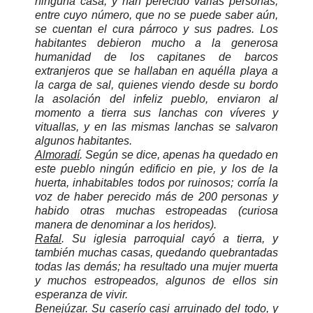
ninguna casa, y han perecido varias personas,
entre cuyo número, que no se puede saber aún,
se cuentan el cura párroco y sus padres. Los
habitantes debieron mucho a la generosa
humanidad de los capitanes de barcos
extranjeros que se hallaban en aquélla playa a
la carga de sal, quienes viendo desde su bordo
la asolación del infeliz pueblo, enviaron al
momento a tierra sus lanchas con víveres y
vituallas, y en las mismas lanchas se salvaron
algunos habitantes.
Almoradí
. Según se dice, apenas ha quedado en
este pueblo ningún edificio en pie, y los de la
huerta, inhabitables todos por ruinosos; corría la
voz de haber perecido más de 200 personas y
habido otras muchas estropeadas (curiosa
manera de denominar a los heridos).
Rafal
. Su iglesia parroquial cayó a tierra, y
también muchas casas, quedando quebrantadas
todas las demás; ha resultado una mujer muerta
y muchos estropeados, algunos de ellos sin
esperanza de vivir.
Benejúzar
. Su caserío casi arruinado del todo, y