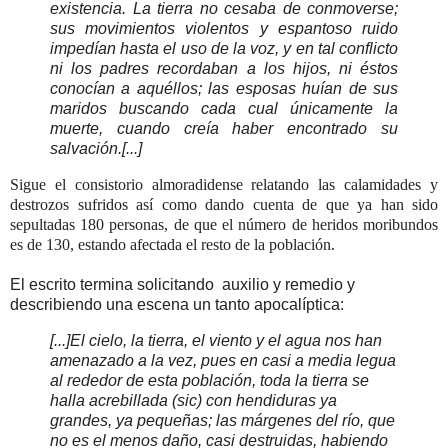
existencia. La tierra no cesaba de conmoverse;
sus movimientos violentos y espantoso ruido
impedían hasta el uso de la voz, y en tal conflicto
ni los padres recordaban a los hijos, ni éstos
conocían a aquéllos; las esposas huían de sus
maridos buscando cada cual únicamente la
muerte, cuando creía haber encontrado su
salvación.[...]
Sigue el consistorio almoradidense relatando las calamidades y
destrozos sufridos así como dando cuenta de que ya han sido
sepultadas 180 personas, de que el número de heridos moribundos
es de 130, estando afectada el resto de la población.
El escrito termina solicitando auxilio y remedio y
describiendo una escena un tanto apocalíptica:
[...]
El cielo, la tierra, el viento y el agua nos han
amenazado a la vez, pues en casi a media legua
al rededor de esta población, toda la tierra se
halla acrebillada (sic) con hendiduras ya
grandes, ya pequeñas; las márgenes del río, que
no es el menos daño, casi destruidas, habiendo