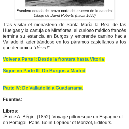
Escalera dorada del brazo norte del crucero de la catedral
Dibujo de David Roberts (hacia 1833)
Tras visitar el monasterio de Santa María la Real de las
Huelgas y la cartuja de Miraflores, el curioso médico francés
termina su estancia en Burgos y emprende camino hacia
Valladolid, adentrándose en los páramos castellanos a los
que denomina
"désert"
.
Volver a Parte I: Desde la frontera hasta Vitoria
Sigue en Parte III: De Burgos a Madrid
Parte IV: De Valladolid a Guadarrama
Fuentes:
Libros:
-
Émile A. Bégin. (1852). Voyage pittoresque en Espagne et
en Portugal. Paris. Belin-Leprieur et Morizot, Editeurs.