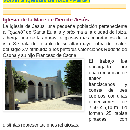
Volver a Iglesias de Ibiza - Parte I
_______________________________________________
__________________________
Iglesia de la Mare de Deu de Jesús
La iglesia de Jesús, una pequeña población perteneciente
al
"quartó"
de Santa Eulalia y próxima a la ciudad de Ibiza,
alberga una de las obras religiosas más importantes de la
isla. Se trata del retablo de su altar mayor, obra de finales
del siglo XV atribuida a los pintores valencianos Roderic de
Osona y su hijo Francesc de Osona.
El trabajo fue
encargado por
una comunidad de
frailes
franciscanos y
consta de tres
cuerpos, con unas
dimensiones de
7,50 x 5,10 m.. Lo
forman 25 tablas
pintadas con
distintas representaciones religiosas.