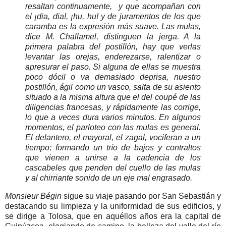
resaltan continuamente, y que acompañan con
el ¡dia, dia!, ¡hu, hu! y de juramentos de los que
caramba es la expresión más suave. Las mulas,
dice M. Challamel, distinguen la jerga. A la
primera palabra del postillón, hay que verlas
levantar las orejas, enderezarse, ralentizar o
apresurar el paso. Si alguna de ellas se muestra
poco dócil o va demasiado deprisa, nuestro
postillón, ágil como un vasco, salta de su asiento
situado a la misma altura que el del coupé de las
diligencias francesas, y rápidamente las corrige,
lo que a veces dura varios minutos. En algunos
momentos, el parloteo con las mulas es general.
El delantero, el mayoral, el zagal, vociferan a un
tiempo; formando un trío de bajos y contraltos
que vienen a unirse a la cadencia de los
cascabeles que penden del cuello de las mulas
y al chirriante sonido de un eje mal engrasado.
Monsieur Bégin
sigue su viaje pasando por San Sebastián y
destacando su limpieza y la uniformidad de sus edificios, y
se dirige a Tolosa, que en aquéllos años era la capital de