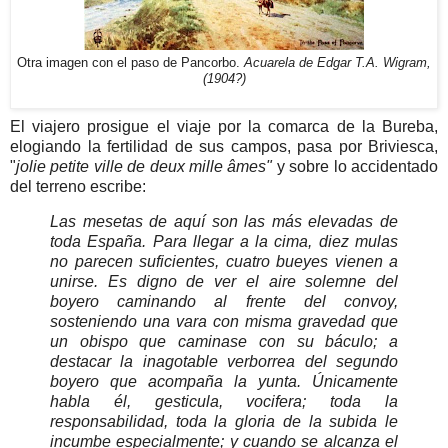
Otra imagen con el paso de Pancorbo.
Acuarela de Edgar T.A. Wigram,
(1904?)
El viajero prosigue el viaje por la comarca de la Bureba,
elogiando la fertilidad de sus campos, pasa por Briviesca,
"
jolie petite ville de deux mille âmes"
y sobre lo accidentado
del terreno escribe:
Las mesetas de aquí son las más elevadas de
toda España. Para llegar a la cima, diez mulas
no parecen suficientes, cuatro bueyes vienen a
unirse. Es digno de ver el aire solemne del
boyero caminando al frente del convoy,
sosteniendo una vara con misma gravedad que
un obispo que caminase con su báculo; a
destacar la inagotable verborrea del segundo
boyero que acompaña la yunta. Únicamente
habla él, gesticula, vocifera; toda la
responsabilidad, toda la gloria de la subida le
incumbe especialmente; y cuando se alcanza el