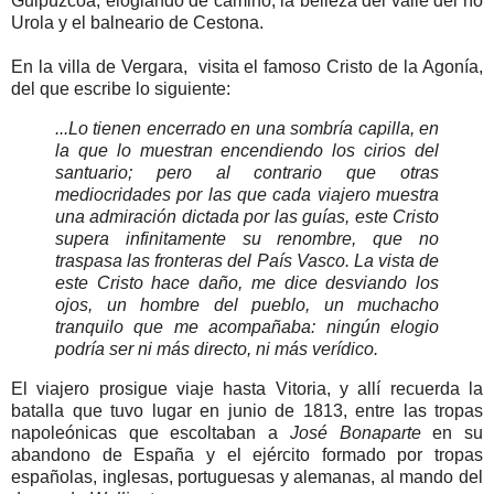
Guipúzcoa, elogiando de camino, la belleza del valle del río
Urola y el balneario de Cestona.
En la villa de Vergara, visita el famoso Cristo de la Agonía,
del que escribe lo siguiente:
...Lo tienen encerrado en una sombría capilla, en
la que lo muestran encendiendo los cirios del
santuario; pero al contrario que otras
mediocridades por las que cada viajero muestra
una admiración dictada por las guías, este Cristo
supera infinitamente su renombre, que no
traspasa las fronteras del País Vasco. La vista de
este Cristo hace daño, me dice desviando los
ojos, un hombre del pueblo, un muchacho
tranquilo que me acompañaba: ningún elogio
podría ser ni más directo, ni más verídico.
El viajero prosigue viaje hasta Vitoria, y allí recuerda la
batalla que tuvo lugar en junio de 1813, entre las tropas
napoleónicas que escoltaban a
José Bonaparte
en su
abandono de España y el ejército formado por tropas
españolas, inglesas, portuguesas y alemanas, al mando del