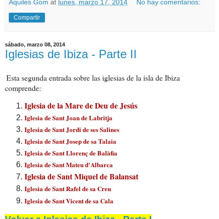
Aquiles Gom
at
lunes, marzo 17, 2014
No hay comentarios:
Compartir
sábado, marzo 08, 2014
Iglesias de Ibiza - Parte II
Esta segunda entrada sobre las iglesias de la isla de Ibiza
comprende:
Iglesia de la Mare de Deu de Jesús
Iglesia de Sant Joan de La
b
ritja
Iglesia de Sant Jordi de ses Sa
lines
Iglesia de Sant Josep de sa Tal
aia
Igles
ia de Sant Llorenç de Balàfia
Iglesia d
e Sant Mateu d
'Albarca
Iglesia de Sant Miquel de Balansat
Iglesia de Sant Rafel de sa C
reu
Iglesia de Sant Vicent de sa Cala