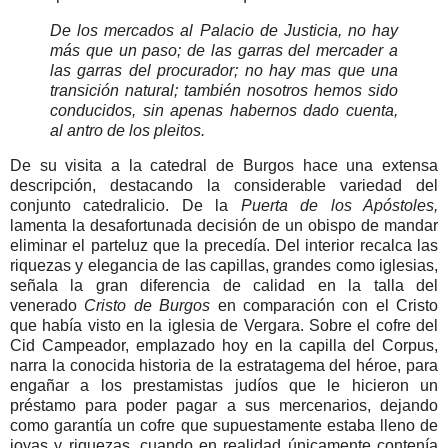
De los mercados al Palacio de Justicia, no hay
más que un paso; de las garras del mercader a
las garras del procurador; no hay mas que una
transición natural; también nosotros hemos sido
conducidos, sin apenas habernos dado cuenta,
al antro de los pleitos.
De su visita a la catedral de Burgos hace una extensa
descripción, destacando la considerable variedad del
conjunto catedralicio. De la
Puerta de los Apóstoles,
lamenta la desafortunada decisión de un obispo de mandar
eliminar el parteluz que la precedía. Del interior recalca las
riquezas y elegancia de las capillas, grandes como iglesias,
señala la gran diferencia de calidad en la talla del
venerado
Cristo de Burgos
en comparación con el Cristo
que había visto en la iglesia de Vergara. Sobre el cofre del
Cid Campeador, emplazado hoy en la capilla del Corpus,
narra la conocida historia de la estratagema del héroe, para
engañar a los prestamistas judíos que le hicieron un
préstamo para poder pagar a sus mercenarios, dejando
como garantía un cofre que supuestamente estaba lleno de
joyas y riquezas, cuando en realidad únicamente contenía