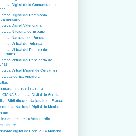
lioteca Digital de la Comunidad de
rid
lioteca Digital del Patrimonio
roamericano
lioteca Digital Valenciana
lioteca Nacional de España
lioteca Nacional de Portugal
lioteca Virtual de Defensa
lioteca Virtual del Patrimonio
liográfico
lioteca Virtual del Principado de
urias
lioteca Virtual Miguel de Cervantes
liotecas de Extremadura
atlas
opeana - pensar la cultura
ICIANA Biblioteca Dixital de Galicia
lica: Bibliotheque Nationale de France
eroteca Nacional Digital de México
spana
Hemeroteca de La Vanguardia
n Library
rimonio digital de Castilla-La Mancha