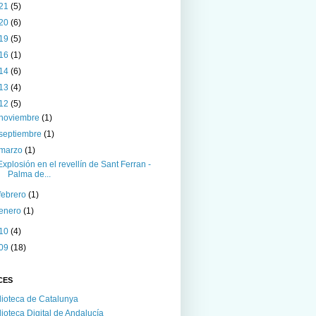
21
(5)
20
(6)
19
(5)
16
(1)
14
(6)
13
(4)
12
(5)
noviembre
(1)
septiembre
(1)
marzo
(1)
Explosión en el revellín de Sant Ferran -
Palma de...
febrero
(1)
enero
(1)
10
(4)
09
(18)
CES
lioteca de Catalunya
lioteca Digital de Andalucía