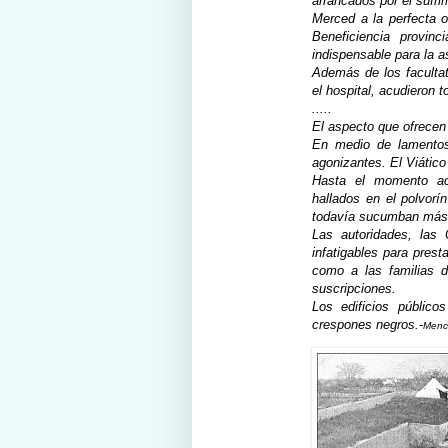
arrancados por el sufri
Merced a la perfecta o
Beneficiencia provin
indispensable para la a
Además de los facultat
el hospital, acudieron 
.....
El aspecto que ofrecen 
En medio de lamentos
agonizantes. El Viático
Hasta el momento act
hallados en el polvorí
todavía sucumban más
Las autoridades, las 
infatigables para prest
como a las familias 
suscripciones.
Los edificios públic
crespones negros.-
Menc