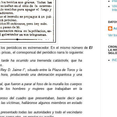
Pre
VIA
Int
DATO
Aq
Ver to
CRON
n los periódicos es estremecedor. En el mismo número de
El
LA HI
 prisas, el corresponsal del periódico narra lo siguiente:
SIGLO
IN
tarde ha ocurrido una tremenda catástrofe, que ha
n.
 Rey D. Jaime I", situado entre la Plaza de Toros y la
a hora, produciendo una detonación espantosa y una
al, que fueron a parar al foso de la muralla los cuerpos
de los hombres y mujeres que trabajaban en la
oroso del cuadro que presentaban, baste decir que
 las víctimas, halláronse algunos miembros en estado
 presentado todas las autoridades y todo el vecindario
nas como otro, en prestar su auxilio.