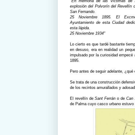
"En memoria de las víctimas de 
explosión del Polvorín del Revellín 
San Fernando.
25 Noviembre 1895. El Excm
Ayuntamiento de esta Ciudad dedi
esta lápida.
25 Noviembre 1934"
Lo cierto es que tardé bastante tie
en desuso, era en realidad un pequ
impulsado por la curiosidad empecé 
1895.
Pero antes de seguir adelante, ¿qué e
Se trata de una construcción defensi
de los recintos amurallados y adosad
El revellín de
Sant Ferrán
o de
Can 
de Palma cuyo casco urbano estuvo a