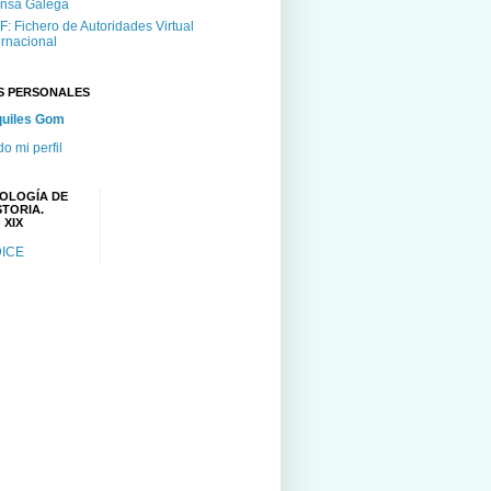
nsa Galega
F: Fichero de Autoridades Virtual
ernacional
S PERSONALES
uiles Gom
do mi perfil
OLOGÍA DE
STORIA.
 XIX
DICE