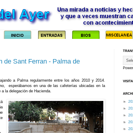
TRAN
ín de Sant Ferran - Palma de
Power
iajando a Palma regularmente entre los años 2010 y 2014.
VISIT
turno, esperábamos en una de las cafeterías ubicadas en la
te a la delegación de Hacienda.
ARCH
tá
►
20
a
►
20
ue
►
20
te
►
20
►
20