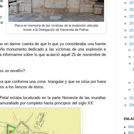
la
►
20
de
►
20
►
20
o.
ca
►
20
Placa en memoria de las víctimas de la explosión ubicada
frente a la Delegación de Hacienda de Palma.
►
20
►
20
mpo en darme cuenta de que lo que yo consideraba una fuente
▼
20
eño monumento dedicado a las víctimas de una explosión e
►
a informarme sobre lo que acaeció aquél 25 de noviembre de
►
▼
s un revellín?.
va que conforma una zona triangular y que se sitúa por fuera
►
os a los lienzos de éstos.
►
Pelat
estaba localizado en la parte Noroeste de las murallas
►
20
murallado por completo hasta principios del siglo XX.
►
20
ENLA
Bib
Bib