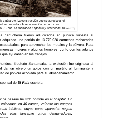
la catástrofe. La construcción que se aprecia es el
cual se procedía a la recuperación de cartuchos.
r D.J. Tous. La Ilustración Española y Americana-18951215)
la cartuchería fueron adjudicados en pública subasta al
ía adquirido una partida de 13.770.020 cartuchos rechazados
 desbaratarlos, para aprovechar los metales y la pólvora. Para
numerosas mujeres y algunos hombres. Junto con los adultos
s que ayudaban en los trabajos.
eridos, Eleuterio Santamaría, la explosión fue originada al
l dar un obrero un golpe con un martillo al fulminante y
idad de pólvora acopiada para su almacenamiento.
responsal de
El País
escribía:
che pasada ha sido horrible en el hospital. En
y colocadas en 40 camas, veíanse los cuerpos
antas infelices, cuyas caras aparecían negras
as ellas lanzaban gritos desgarradores,