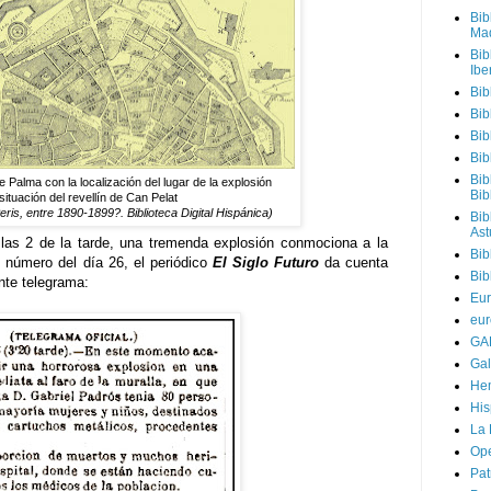
Bib
Mad
Bib
Ibe
Bib
Bib
Bib
Bib
Bib
 Palma con la localización del lugar de la explosión
Bib
situación del revellín de Can Pelat
eris, entre 1890-1899?. Biblioteca Digital Hispánica)
Bib
Ast
las 2 de la tarde, una tremenda explosión conmociona a la
Bib
 número del día 26, el periódico
El Siglo Futuro
da cuenta
Bib
ente telegrama:
Eur
eur
GAL
Gal
Hem
Hi
La 
Ope
Pat