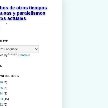
SLATE
ed by
Translate
AS
IVO DEL BLOG
26
(4)
25
(5)
24
(3)
23
(15)
22
(6)