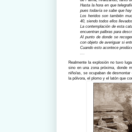
Hasta la hora en que telegraf
pues todavía se sabe que ha
Los heridos son también muc
40, siendo todos ellos llevado
La contemplación de esta catá
encuentran palbras para descri
Al punto de donde se recoge
con objeto de averiguar si ent
Cuando esto acontece prodúc
....
Realmente la explosión no tuvo lugar 
sino en una zona próxima, donde m
niño/as, se ocupaban de desmontar ca
la pólvora, el plomo y el latón que co