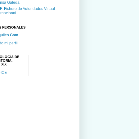
nsa Galega
F: Fichero de Autoridades Virtual
ernacional
S PERSONALES
uiles Gom
do mi perfil
OLOGÍA DE
STORIA.
 XIX
DICE