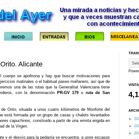
TRAN
rito. Alicante
Power
l cuerpo se apoltrona y hay que buscar motivaciones para
ercicios matinales o el habitual paseo mañanero, así que de
VISIT
remos una de las rutas que la Generalitat Valenciana tiene
enderos, con la denominación
PR-GV 179
o
ruta de San
4,
 de Orito, situada a unos cuatro kilómetros de Monforte del
ARCH
ue está formada por un grupo de casas y chalets levantados
►
20
ores capuchinos, construido a partir de una ermita erigida en
ad de la Virgen.
►
20
►
20
e y el desvío para la pedanía se encuentra, a unos escasos