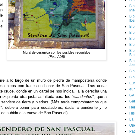
Bib
el
Bib
ga
Mad
de
Bib
ta
Ibe
es
Bib
Bib
Bib
Bib
Bib
Mural de cerámica con los posibles recorridos
Bib
(Foto ADB)
Bib
Ast
Bib
Bib
rre a lo largo de un muro de piedra de mampostería donde
Eur
 mosaicos con frases en honor de San Pascual. Tras andar
eur
e cruce, donde en un cartel se nos indica, a la derecha una
GAL
a izquierda otra pista asfaltada para los
"viandantes"
, que a
Gal
 sendero de tierra y piedras. (Más tarde comprobaremos que
"
, debiera poner para escaladores, dada la pendiente y lo
Hem
mo de subida a la cueva de San Pascual).
Hi
La 
Ope
Pat