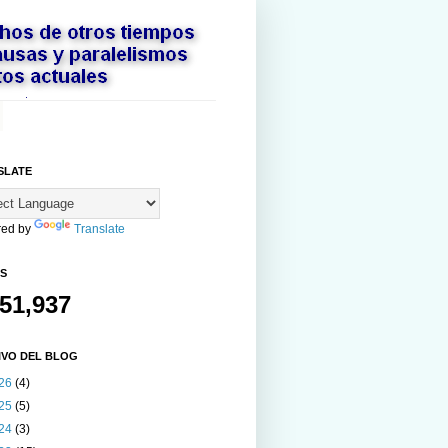
SLATE
ed by
Translate
AS
151,937
IVO DEL BLOG
26
(4)
25
(5)
24
(3)