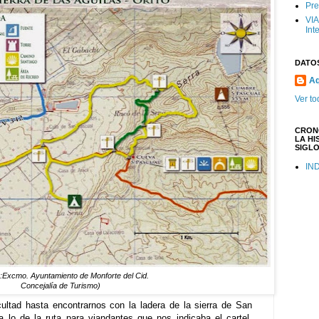
Pre
VIA
Int
DATO
Aq
Ver to
CRON
LA HI
SIGLO
IN
e:Excmo. Ayuntamiento
de Monforte del Cid.
Concejalía de Turismo)
ultad hasta encontrarnos con la ladera de la sierra de San
 lo de la ruta para viandantes que nos indicaba el cartel,