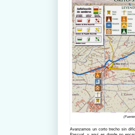
(Fuent
Avanzamos un corto trecho sin dific
Pascual, y aquí es donde no encaja