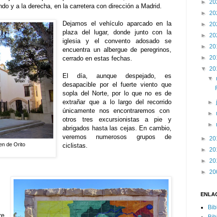
►
20
ndo y a la derecha, en la carretera con dirección a Madrid.
►
20
Dejamos el vehículo aparcado en la
►
20
plaza del lugar, donde junto con la
►
20
iglesia y el convento adosado se
►
20
encuentra un albergue de peregrinos,
►
20
cerrado en estas fechas.
▼
20
El día, aunque despejado, es
▼
desapacible por el fuerte viento que
sopla del Norte, por lo que no es de
extrañar que a lo largo del recorrido
►
únicamente nos encontraremos con
►
otros tres excursionistas a pie y
►
abrigados hasta las cejas. En cambio,
veremos numerosos grupos de
►
20
en de Orito
ciclistas.
►
20
►
20
►
20
ENLA
Bib
re