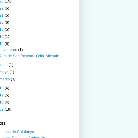
23
(15)
22
(6)
21
(5)
20
(6)
19
(5)
16
(1)
14
(6)
noviembre
(1)
Ruta de San Pascual. Orito. Alicante
junio
(1)
mayo
(1)
marzo
(3)
13
(4)
12
(5)
10
(4)
09
(18)
CES
lioteca de Catalunya