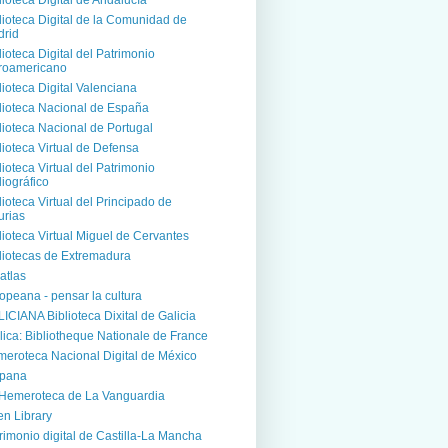
lioteca Digital de Andalucía
lioteca Digital de la Comunidad de
rid
lioteca Digital del Patrimonio
roamericano
lioteca Digital Valenciana
lioteca Nacional de España
lioteca Nacional de Portugal
lioteca Virtual de Defensa
lioteca Virtual del Patrimonio
liográfico
lioteca Virtual del Principado de
urias
lioteca Virtual Miguel de Cervantes
liotecas de Extremadura
atlas
opeana - pensar la cultura
ICIANA Biblioteca Dixital de Galicia
lica: Bibliotheque Nationale de France
eroteca Nacional Digital de México
spana
Hemeroteca de La Vanguardia
n Library
rimonio digital de Castilla-La Mancha