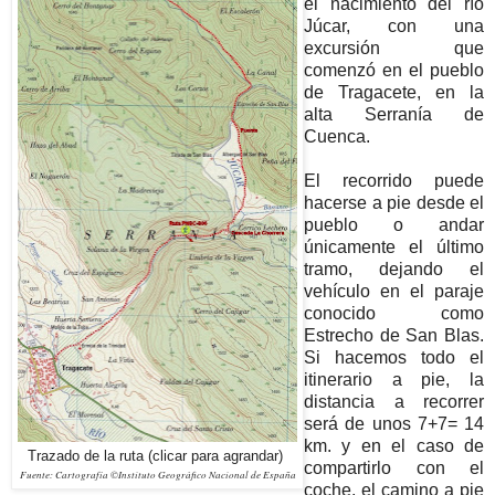
el nacimiento del río
Júcar, con una
excursión que
comenzó en el pueblo
de Tragacete, en la
alta Serranía de
Cuenca.
El recorrido puede
hacerse a pie desde el
pueblo o andar
únicamente el último
tramo, dejando el
vehículo en el paraje
conocido como
Estrecho de San Blas.
Si hacemos todo el
itinerario a pie, la
distancia a recorrer
será de unos 7+7= 14
km. y en el caso de
Trazado de la ruta (clicar para agrandar)
compartirlo con el
Fuente: Cartografía ©Instituto Geográfico Nacional de España
coche, el camino a pie