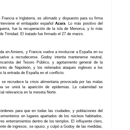
e Francia e Inglaterra, es ultimado y dispuesto para su firma
interviene el embajador español
Azara
. Lo más positivo del
guerra, fue la recuperación de la isla de Menorca, y lo más
a de Trinidad. El tratado fue firmado el 27 de marzo.
ada en Amiens, y Francia vuelve a involucrar a España en su
uelve a recrudecerse. Godoy intenta mantenerse neutral,
ncarrota del Tesoro Público, y agotamiento general de la
iento de Napoleón, y los reiterados ataques ingleses a los
 la entrada de España en el conflicto.
se recrudece la crisis alimentaria provocada por las malas
a se unirá la aparición de epidemias. La calamidad se
ial relevancia en la meseta Norte.
s órdenes para que en todas las ciudades, y poblaciones del
cementerios en lugares apartados de los núcleos habitados,
bres enterramientos dentro de los templos. El influyente clero,
ente de ingresos, se opuso, y culpó a Godoy de las medidas,