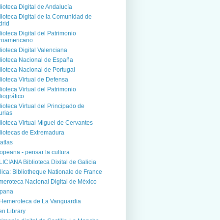
lioteca Digital de Andalucía
lioteca Digital de la Comunidad de
rid
lioteca Digital del Patrimonio
roamericano
lioteca Digital Valenciana
lioteca Nacional de España
lioteca Nacional de Portugal
lioteca Virtual de Defensa
lioteca Virtual del Patrimonio
liográfico
lioteca Virtual del Principado de
urias
lioteca Virtual Miguel de Cervantes
liotecas de Extremadura
atlas
opeana - pensar la cultura
ICIANA Biblioteca Dixital de Galicia
lica: Bibliotheque Nationale de France
eroteca Nacional Digital de México
spana
Hemeroteca de La Vanguardia
n Library