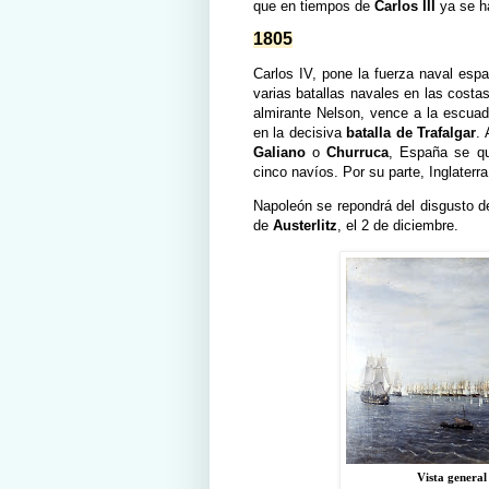
que en tiempos de
Carlos III
ya se h
1805
Carlos IV, pone la fuerza naval esp
varias batallas navales en las costas
almirante Nelson, vence a la escuad
en la decisiva
batalla de Trafalgar
.
Galiano
o
Churruca
, España se qu
cinco navíos. Por su parte, Inglaterr
Napoleón se repondrá del disgusto de 
de
Austerlitz
, el 2 de diciembre.
Vista general