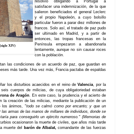
resolvió obligando a Portugal a
satisfacer una indemnización, de la que
salieron beneficiados el general Leclerc
y el propio Napoleón, a cuyo bolsillo
particular fueron a parar diez millones de
francos. Solo así, el tratado de paz pudo
ser ultimado en Madrid, y a partir de
entonces, las tropas francesas en la
Península empezaron a abandonarla
(siglo XIV)
lentamente, aunque no sin causar roces
con la población.
actan las condiciones de un acuerdo de paz, que guardan en
 meses más tarde. Una vez más, Francia pactaba de espaldas
ñar los disturbios acaecidos en el reino de
Valencia
, por la
 seis cuerpos de milicias, de cuya obligatoriedad estaban
rona de Aragón
. En este caso, la prudencia y el acierto de
 la creación de las milicias, mediante la publicación de un
ó los ánimos, "
todo se calmó como por encanto; y que un
r las armas de las manos de millares de individuos, donde se
taría para conseguirlo un ejército numeroso." (Memorias de
sturbios ocasionaron la muerte de civiles, que años más tarde
ca muerte del
barón de Albalat,
comandante de las fuerzas
os.