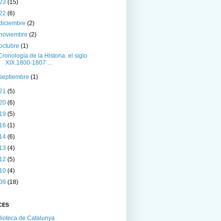
23
(15)
22
(6)
diciembre
(2)
noviembre
(2)
octubre
(1)
Cronología de la Historia: el siglo
XIX.1800-1807 ...
septiembre
(1)
21
(5)
20
(6)
19
(5)
16
(1)
14
(6)
13
(4)
12
(5)
10
(4)
09
(18)
CES
lioteca de Catalunya