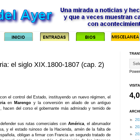
TRAN
ria: el siglo XIX.1800-1807 (cap. 2)
Power
VISIT
4,
on el control del Estado, instituyendo un nuevo régimen, el
ria
en
Marengo
y la conversión en aliado de un antiguo
I
, hacen del corso el gobernante más admirado y temido de
ARCH
►
20
defender sus rutas comerciales con
América
, el abrumador
►
20
sa, y el estado ruinoso de la Hacienda, amén de la falta de
►
20
española, obligan a firmar con Francia un segundo tratado de