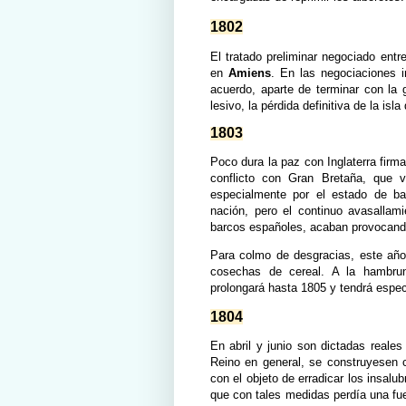
1802
El tratado preliminar negociado entr
en
Amiens
. En las negociaciones 
acuerdo, aparte de terminar con la 
lesivo, la pérdida definitiva de la isl
1803
Poco dura la paz con Inglaterra firm
conflicto con Gran Bretaña, que v
especialmente por el estado de ba
nación, pero el continuo avasallam
barcos españoles, acaban provocando
Para colmo de desgracias, este año 
cosechas de cereal. A la hambrun
prolongará hasta 1805 y tendrá espec
1804
En abril y junio son dictadas reale
Reino en general, se construyesen 
con el objeto de erradicar los insalu
que con tales medidas perdía una fu