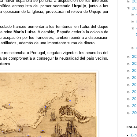
ota naval española se pondría a disposición de los intereses
►
20
lítica entreguista del primer secretario
Urquijo
, junto a las
▼
20
a oposición de la Iglesia, provocarán el relevo de Urquijo por
►
►
sulado francés aumentaría los territorios en
Italia
del duque
▼
la reina
María Luisa
. A cambio, España cedería la colonia de
su ocupación por los franceses, también pondría a disposición
 artillados, además de una importante suma de dinero.
►
e mencionaba a Portugal, seguían vigentes los acuerdos del
►
20
ña se comprometía a conseguir la neutralidad del país vecino,
aterra
.
►
20
►
20
►
20
►
20
►
20
►
20
►
20
►
20
ENLA
Bib