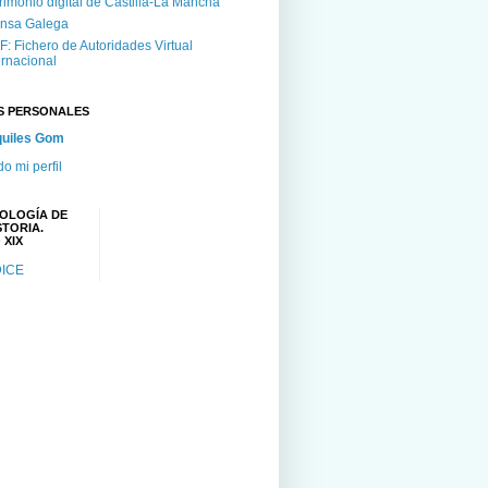
rimonio digital de Castilla-La Mancha
nsa Galega
F: Fichero de Autoridades Virtual
ernacional
S PERSONALES
uiles Gom
do mi perfil
OLOGÍA DE
STORIA.
 XIX
DICE