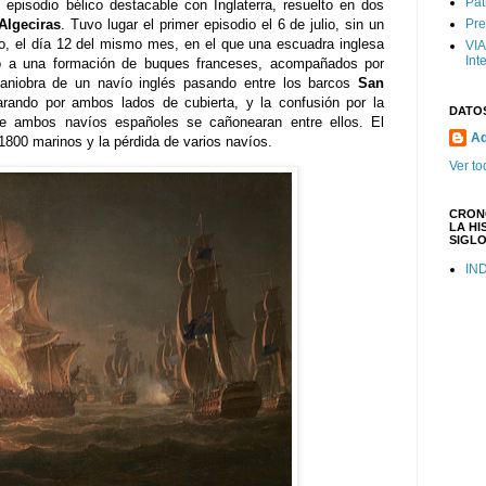
Pat
episodio bélico destacable con Inglaterra, resuelto en dos
 Algeciras
. Tuvo lugar el primer episodio el 6 de julio, sin un
Pre
o, el día 12 del mismo mes, en el que una escuadra inglesa
VIA
Int
ntó a una formación de buques franceses, acompañados por
maniobra de un navío inglés pasando entre los barcos
San
arando por ambos lados de cubierta, y la confusión por la
DATO
ue ambos navíos españoles se cañonearan entre ellos. El
Aq
1800 marinos y la pérdida de varios navíos.
Ver to
CRON
LA HI
SIGLO
IN