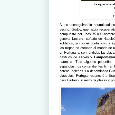
La segunda batall
C
F
Al no conseguirse la neutralidad po
vecino. Godoy, que había recuperado
compuesto por unos 75.000 hombres
general
Leclerc
, cuñado de Napoleó
soldados, sin poder contar con la ay
las tropas no estaban al mando de u
en Portugal y, son rendidas las plaz
castillos de
Yelves
y
Campomayo
naranjos. Tras algunos pequeños 
españolas, los contendientes firman 
barcos ingleses. La denominada
Gue
cláusulas, Portugal reconoció a Espa
país lusitano, el resto de plazas y 