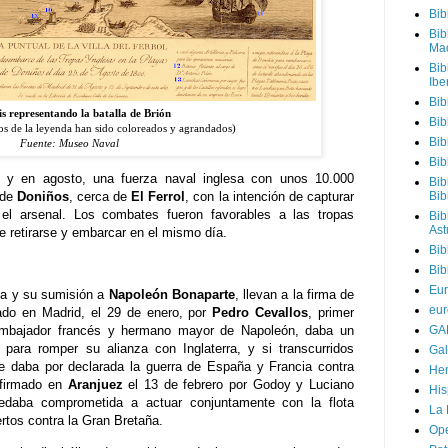
Bib
Bib
Mad
Bib
Ibe
Bib
s representando la batalla de Brión
Bib
os de la leyenda han sido coloreados y agrandados)
Bib
Fuente: Museo Naval
Bib
ra y en agosto, una fuerza naval inglesa con unos 10.000
Bib
 de
Doniños
, cerca de
El Ferrol
, con la intención de capturar
Bib
 el arsenal. Los combates fueron favorables a las tropas
Bib
Ast
e retirarse y embarcar en el mismo día.
Bib
Bib
Eur
la y su sumisión a
Napoleón Bonaparte
, llevan a la firma de
eur
ado en Madrid, el 29 de enero, por
Pedro Cevallos
, primer
GAL
embajador francés y hermano mayor de Napoleón, daba un
 para romper su alianza con Inglaterra, y si transcurridos
Gal
se daba por declarada la guerra de España y Francia contra
Hem
 firmado en
Aranjuez
el 13 de febrero por Godoy y Luciano
Hi
edaba comprometida a actuar conjuntamente con la flota
La 
ertos contra la Gran Bretaña.
Ope