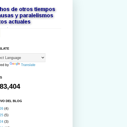
SLATE
ed by
Translate
AS
083,404
IVO DEL BLOG
26
(4)
25
(5)
24
(3)