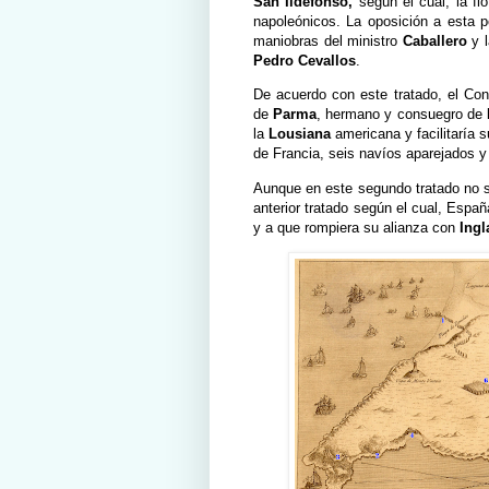
San Ildefonso,
según el cual, la fl
napoleónicos. La oposición a esta po
maniobras del ministro
Caballero
y l
Pedro Cevallos
.
De acuerdo con este tratado, el Con
de
Parma
, hermano y consuegro de 
la
Lousiana
americana y facilitaría 
de Francia, seis navíos aparejados y
Aunque en este segundo tratado no s
anterior tratado según el cual, Espa
y a que rompiera su alianza con
Ingl