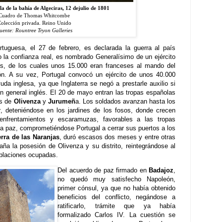
a de la bahía de Algeciras, 12 dejulio de 1801
Cuadro de Thomas Whitcombe
olección privada. Reino Unido
uente: Rountree Tryon Galleries
rtuguesa, el 27 de febrero, es declarada la guerra al país
 la confianza real, es nombrado Generalísimo de un ejército
, de los cuales unos 15.000 eran franceses al mando del
n. A su vez, Portugal convocó un ejército de unos 40.000
uda inglesa, ya que Inglaterra se negó a prestarle auxilio si
n general inglés. El 20 de mayo entran las tropas españolas
as de
Olivenza
y
Jurumeñ
a. Los soldados avanzan hasta los
r
, deteniéndose en los jardines de los fosos, donde crecen
enfrentamientos y escaramuzas, f
avorables a las tropas
la paz, comprometiéndose Portugal a cerrar sus puertos a los
rra de las Naranjas
, duró escasos dos meses y entre otras
ña la posesión de Olivenza y su distrito, reintegrándose al
poblaciones ocupadas.
Del acuerdo de paz firmado en
Badajoz
,
no quedó muy satisfecho Napoleón,
primer cónsul, ya que no había obtenido
beneficios del conflicto, negándose a
ratificarlo, trámite que ya había
formalizado Carlos IV. La cuestión se