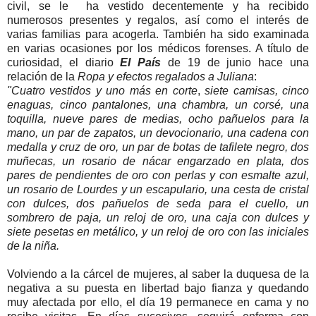
civil, se le ha vestido decentemente y ha recibido
numerosos presentes y regalos, así como el interés de
varias familias para acogerla. También ha sido examinada
en varias ocasiones por los médicos forenses. A título de
curiosidad, el diario
El País
de 19 de junio hace una
relación de la
Ropa y efectos regalados a Juliana
:
"Cuatro vestidos y uno más en corte
,
siete camisas, cinco
enaguas, cinco pantalones, una chambra, un corsé, una
toquilla, nueve pares de medias, ocho pañuelos para la
mano, un par de zapatos, un devocionario, una cadena con
medalla y cruz de oro, un par de botas de tafilete negro, dos
muñecas, un rosario de nácar engarzado en plata, dos
pares de pendientes de oro con perlas y con esmalte azul,
un rosario de Lourdes y un escapulario, una cesta de cristal
con dulces, dos pañuelos de seda para el cuello, un
sombrero de paja, un reloj de oro, una caja con dulces y
siete pesetas en metálico, y un reloj de oro con las iniciales
de la niña.
Volviendo a la cárcel de mujeres, al saber la duquesa de la
negativa a su puesta en libertad bajo fianza y quedando
muy afectada por ello, el día 19 permanece en cama y no