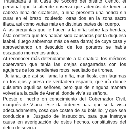
Trasladada a la Casa de Socorro del distrito Centro, el
personal que la atiende observa que además de tener la
cabeza llena de cicatrices, la niña presenta una herida sin
curar en el brazo izquierdo, otras dos en la zona sacro
ilíaca, así como varias más en distintas partes del cuerpo.
A las preguntas que le hacen a la niña sobre las heridas,
ésta contesta que les habían sido causadas por la duquesa
Isabel, (luego sabremos más de esta dama) de cuya casa y
aprovechando un descuido de los porteros se había
escapado momentos antes.
Al reconocer más detenidamente a la criatura, los médicos
observaron que tenía las orejas desgarradas con los
agujeros de los pendientes rotos, resultado de tirones.
Juliana, que así se llama la niña, manifiesta con lágrimas
en los ojos y presa de verdadero espanto, que iría donde
quisieran aquéllos señores, pero que de ninguna manera
volvería a la calle de Arenal, donde vivía su señora.
Puesto el hecho en conocimiento del Gobernador Civil,
marqués de Viana, éste da órdenes para que se la vista
adecuadamente, cosa que costea de su bolsillo, y que sea
conducida al Juzgado de Instrucción, para que instruya
causa en averiguación de estos hechos, constitutivos del
delito de sevicia.