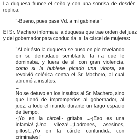
La duquesa frunce el ceño y con una sonrisa de desdén
replica:
"-Bueno, pues pase Vd. a mi gabinete."
El Sr. Machero informa a la duquesa que trae orden del juez
y del gobernador para conducirla a la cárcel de mujeres:
"Al oir ésto la duquesa se puso en pie revelando
en su demudado semblante la ira que le
dominaba, y fuera de sí, con gran violencia,
como si la hubiese picado una víbora,
se
revolvió colérica contra el Sr. Machero, al cual
abrumó a insultos.
...
No se detuvo en los insultos al Sr. Machero, sino
que llenó de impromperios al gobernador, al
juez, a todo el mundo durante un largo espacio
de tiempo.
-¡Yo en la cárcel!- gritaba ...-¡Eso es una
infamia!..¡Una vileza!...¡Ladrones, asesinos,
pillos!...¡Yo en la cárcle confundida con
criminales!"